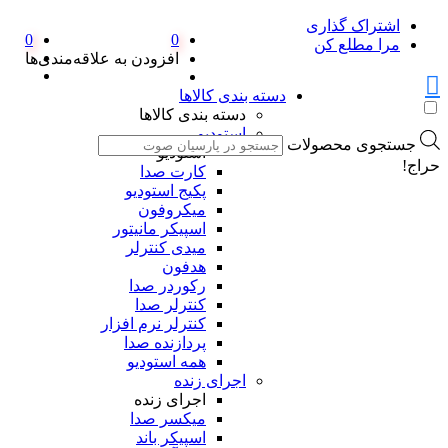
اشتراک گذاری
0
0
مرا مطلع کن
افزودن به علاقه‌مندی‌ها
دسته بندی کالاها
دسته بندی کالاها
استودیو
جستجوی محصولات
استودیو
حراج!
کارت صدا
پکیج استودیو
میکروفون
اسپیکر مانیتور
میدی کنترلر
هدفون
رکوردر صدا
کنترلر صدا
کنترلر نرم افزار
پردازنده صدا
همه استودیو
اجرای زنده
اجرای زنده
میکسر صدا
اسپیکر باند