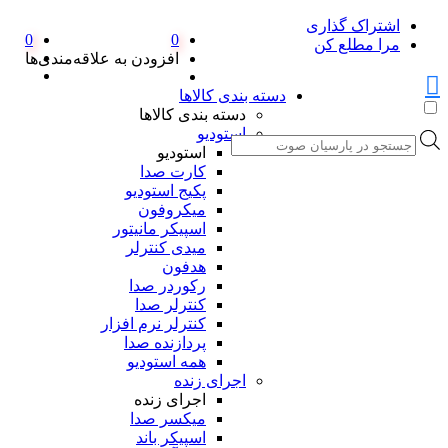
اشتراک گذاری
0
0
مرا مطلع کن
افزودن به علاقه‌مندی‌ها
دسته بندی کالاها
دسته بندی کالاها
استودیو
جستجوی
استودیو
محصولات
کارت صدا
پکیج استودیو
میکروفون
اسپیکر مانیتور
میدی کنترلر
هدفون
رکوردر صدا
کنترلر صدا
کنترلر نرم افزار
پردازنده صدا
همه استودیو
اجرای زنده
اجرای زنده
میکسر صدا
اسپیکر باند