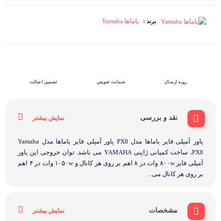
یاماها Yamaha
برند :
رویه ارسال
ضمانت تعویض
تضمین اصالت
نقد و بررسی
نمایش بیشتر
پاور آمپلی فایر یاماها مدل PX8 پاور آمپلی فایر یاماها مدل Yamaha
PX8، ساخت کمپانی ژاپنی YAMAHA می باشد. توان خروجی این پاور
آمپلی فایر ۸۰۰w وات در ۸ اهم بر روی هر کانال و ۱۰۵۰w وات در ۴ اهم
بر روی هر کانال می...
مشخصات
نمایش بیشتر