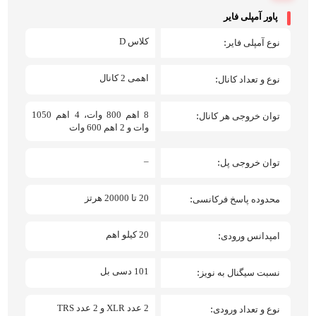
پاور آمپلی فایر
کلاس D
نوع آمپلی فایر
اهمی 2 کانال
نوع و تعداد کانال
8 اهم 800 وات، 4 اهم 1050
توان خروجی هر کانال
وات و 2 اهم 600 وات
–
توان خروجی پل
20 تا 20000 هرتز
محدوده پاسخ فرکانسی
20 کیلو اهم
امپدانس ورودی
101 دسی بل
نسبت سیگنال به نویز
2 عدد XLR و 2 عدد TRS
نوع و تعداد ورودی