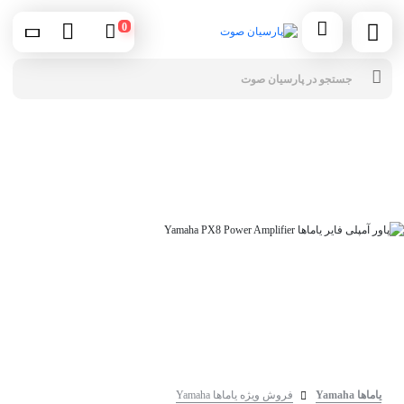
0
جس
محص
یاماها Yamaha
فروش ویژه یاماها Yamaha